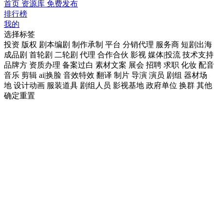
首页
资源库
免费发布
排行榜
我的
选择标签
投资
版权
剧本编剧
制作承制
平台
分销代理
服务商
短剧出海
成品剧
首轮剧
二轮剧
代理
合作合伙
影视
媒体|投流
技术支持
品牌方
资质办理
备案过白
素材文案
展会
招聘
求职
化妆
配音
音乐
剪辑
ai|换脸
音效特效
翻译
制片
导演
演员
剧组
器材场
地
设计动画
服装道具
剧组人员
影视基地
政府单位
换群
其他
确定
重置