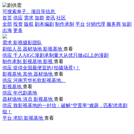
可搜索单子、项目等信息
首页
供应
需求
加群
资讯
社区
全部
投资
版权
剧本编剧
制作承制
平台
分销代理
服务商
短剧
出海
更多
需求
影视摄影团队
剧组人员
器材场地
影视基地
查看
供应
千人AIGC漫剧承制量大从优只做a以上的漫剧
制作承制
影视基地
影视
查看
供应
提供全国最便宜的{拍摄场景}！
影视基地
其他
器材场地
查看
供应
河南芳华长歌影视基地。
影视基地
查看
供应
年代剧基地
器材场地
演员
影视基地
查看
供应
致影视基地的一封信：破解“空置率”难题，匹配优质剧
组！
平台
求职
影视基地
查看