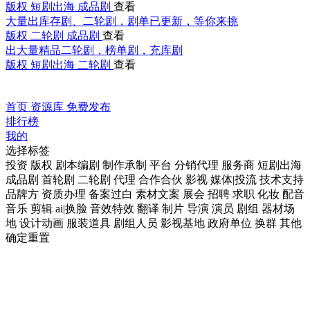
版权
短剧出海
成品剧
查看
大量出库存剧、二轮剧，剧单已更新，等你来挑
版权
二轮剧
成品剧
查看
出大量精品二轮剧，榜单剧，充库剧
版权
短剧出海
二轮剧
查看
首页
资源库
免费发布
排行榜
我的
选择标签
投资
版权
剧本编剧
制作承制
平台
分销代理
服务商
短剧出海
成品剧
首轮剧
二轮剧
代理
合作合伙
影视
媒体|投流
技术支持
品牌方
资质办理
备案过白
素材文案
展会
招聘
求职
化妆
配音
音乐
剪辑
ai|换脸
音效特效
翻译
制片
导演
演员
剧组
器材场
地
设计动画
服装道具
剧组人员
影视基地
政府单位
换群
其他
确定
重置