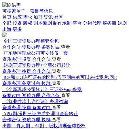
可搜索单子、项目等信息
首页
供应
需求
加群
资讯
社区
全部
投资
版权
剧本编剧
制作承制
平台
分销代理
服务商
短剧
出海
更多
全国三证资质办理整套全包
合作合伙
资质办理
备案过白
查看
广东地区现成公司可立转仅一套
资质办理
投资
合作合伙
查看
短剧三证资质办理+全新公司转让
资质办理
换群
合作合伙
查看
ICP和EDI许可证有啥区别?弄不明白的可以来找我!秒回!!
资质办理
备案过白
换群
查看
《全新现成公司转让》三证齐+app备案
备案过白
资质办理
合作合伙
查看
《营业性演出许可证》办理咨询
资质办理
换群
备案过白
查看
Ai短剧/漫剧三证资质办理可全套转让
合作合伙
资质办理
换群
查看
出剧，真人剧，AI剧，版权清晰全球授权