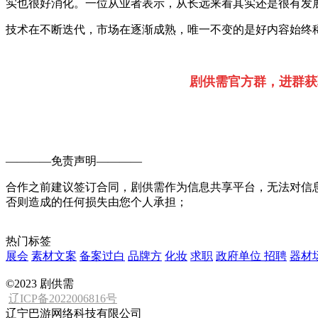
实也很好消化。一位从业者表示，从长远来看其实还是很有发
技术在不断迭代，市场在逐渐成熟，唯一不变的是好内容始终
剧供需官方群，进群获
————
免责声明
————
合作之前建议签订合同，剧供需作为信息共享平台，无法对信
否则造成的任何损失由您个人承担；
热门标签
展会
素材文案
备案过白
品牌方
化妆
求职
政府单位
招聘
器材
©2023 剧供需
辽ICP备2022006816号
辽宁巴游网络科技有限公司